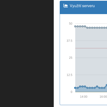
Využití serveru
50
37.5
25
12.5
0
14:00
16:00