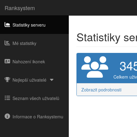
Ranksystem
Statistiky serveru
Statistiky s
Mé statistiky
34
Nahození ikonek
Celkem uživ
Nejlepší uživatelé
Zobrazit podrobnosti
Seznam všech uživatelů
Informace o Ranksystemu