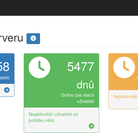
erveru
58
5477
atelů
dnů
Online čas všech
Nejaktivnějš
uživatelů
Nejaktivnější uživatelé od
počátku věků