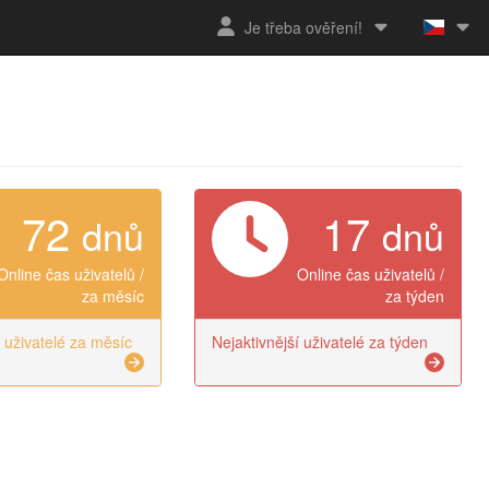
Je třeba ověření!
72
17
dnů
dnů
Online čas uživatelů /
Online čas uživatelů /
za měsíc
za týden
í uživatelé za měsíc
Nejaktivnější uživatelé za týden