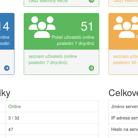
Ukaž všechny verze
Ukaž všechn
14
51
nline
Počet uživatelů online
hodin
poslední 7 dny/dnů
seznam uživatelů (online
seznam uživa
poslední 7 dny/dnů)
poslední 30 
iky
Celkové
Online
Jméno serve
3 / 32
IP adresa ser
47
Heslo na ser