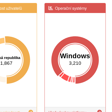
st uživatelů
Operační systémy
Windows
á republika
1,867
3,210