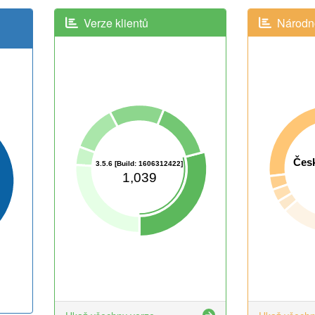
Verze klientů
Národno
Česk
3.5.6 [Build: 1606312422]
1,039