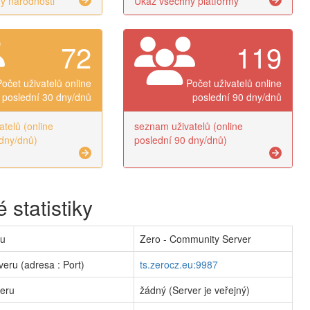
y národnosti
Ukaž všechny platformy
72
119
Počet uživatelů online
Počet uživatelů online
poslední 30 dny/dnů
poslední 90 dny/dnů
telů (online
seznam uživatelů (online
dny/dnů)
poslední 90 dny/dnů)
 statistiky
ru
Zero - Community Server
veru (adresa : Port)
ts.zerocz.eu:9987
veru
žádný (Server je veřejný)