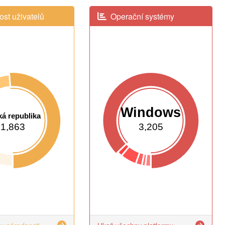
st uživatelů
Operační systémy
Windows
á republika
1,863
3,205