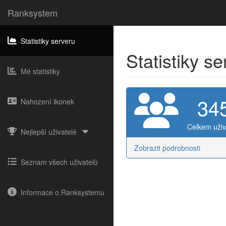
Ranksystem
Statistiky serveru
Statistiky s
Mé statistiky
34
Nahození ikonek
Celkem uživ
Nejlepší uživatelé
Zobrazit podrobnosti
Seznam všech uživatelů
Informace o Ranksystemu