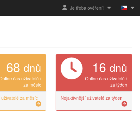
Je třeba ověření!
68
16
dnů
dnů
Online čas uživatelů /
Online čas uživatelů /
za měsíc
za týden
í uživatelé za měsíc
Nejaktivnější uživatelé za týden