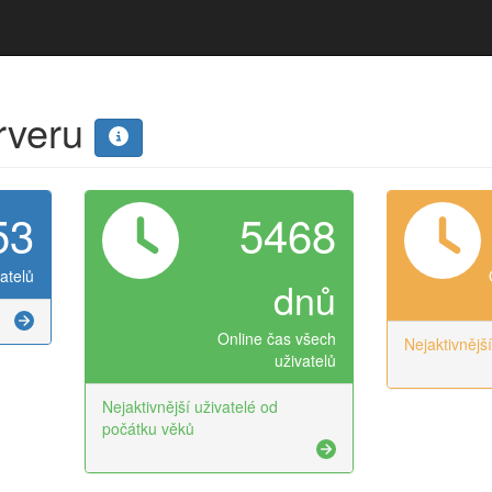
erveru
53
5468
atelů
dnů
Online čas všech
Nejaktivnějš
uživatelů
Nejaktivnější uživatelé od
počátku věků