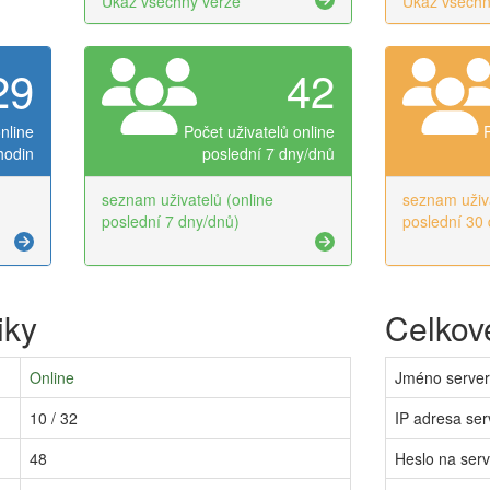
Ukaž všechny verze
Ukaž všechn
29
42
nline
Počet uživatelů online
hodin
poslední 7 dny/dnů
seznam uživatelů (online
seznam uživa
poslední 7 dny/dnů)
poslední 30 
iky
Celkové
Online
Jméno serve
10 / 32
IP adresa ser
48
Heslo na ser