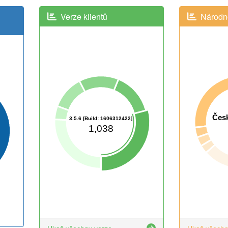
Verze klientů
Národno
Česk
3.5.6 [Build: 1606312422]
1,038