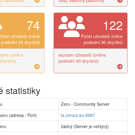
y národnosti
Ukaž všechny platformy
74
122
Počet uživatelů online
Počet uživatelů online
poslední 30 dny/dnů
poslední 90 dny/dnů
telů (online
seznam uživatelů (online
dny/dnů)
poslední 90 dny/dnů)
 statistiky
ru
Zero - Community Server
veru (adresa : Port)
ts.zerocz.eu:9987
veru
žádný (Server je veřejný)