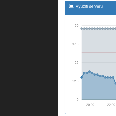
Využití serveru
50
37.5
25
12.5
0
20:00
22:00