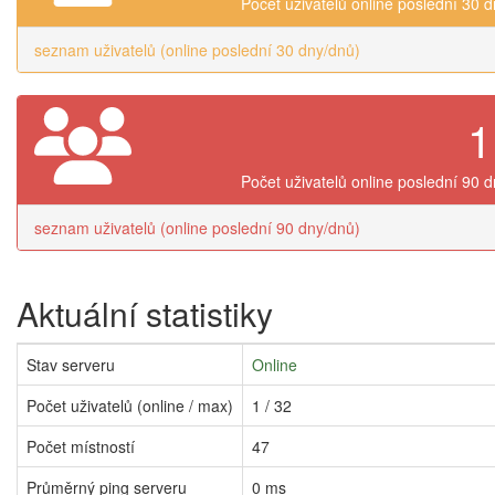
Počet uživatelů online poslední 30 
seznam uživatelů (online poslední 30 dny/dnů)
1
Počet uživatelů online poslední 90 
seznam uživatelů (online poslední 90 dny/dnů)
Aktuální statistiky
Stav serveru
Online
Počet uživatelů (online / max)
1 / 32
Počet místností
47
Průměrný ping serveru
0 ms