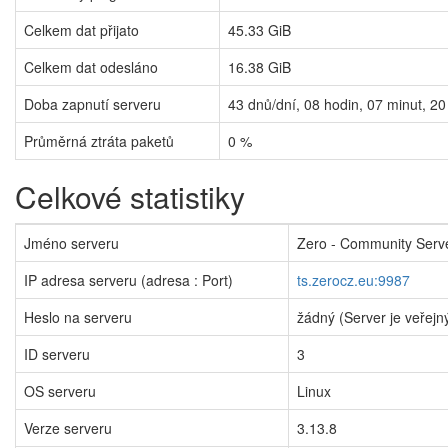
Celkem dat přijato
45.33 GiB
Celkem dat odesláno
16.38 GiB
Doba zapnutí serveru
43
dnů/dní,
08
hodin,
07
minut,
20
Průměrná ztráta paketů
0 %
Celkové statistiky
Jméno serveru
Zero - Community Serv
IP adresa serveru (adresa : Port)
ts.zerocz.eu:9987
Heslo na serveru
žádný (Server je veřejn
ID serveru
3
OS serveru
Linux
Verze serveru
3.13.8