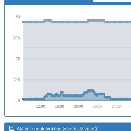
50
37.5
25
12.5
0
12:00
16:00
20:00
00:00
04:00
Aktivní / neaktivní čas (všech Uživatelů)