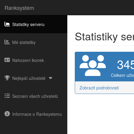
Ranksystem
Statistiky serveru
Statistiky s
Mé statistiky
34
Nahození ikonek
Celkem uživ
Nejlepší uživatelé
Zobrazit podrobnosti
Seznam všech uživatelů
Informace o Ranksystemu