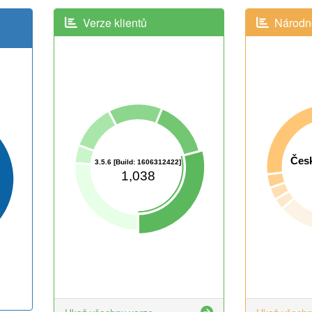
Verze klientů
Národno
Česk
3.5.6 [Build: 1606312422]
1,038