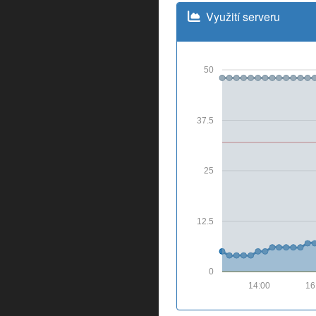
Využití serveru
50
37.5
25
12.5
0
14:00
16