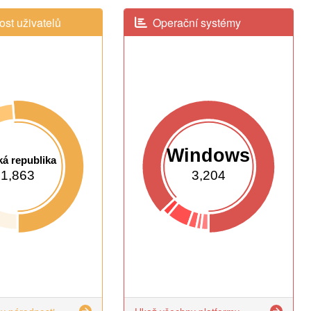
st uživatelů
Operační systémy
Windows
á republika
1,863
3,204