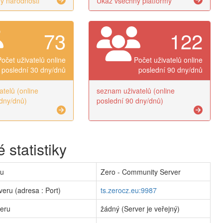
y národnosti
Ukaž všechny platformy
73
122
Počet uživatelů online
Počet uživatelů online
poslední 30 dny/dnů
poslední 90 dny/dnů
telů (online
seznam uživatelů (online
dny/dnů)
poslední 90 dny/dnů)
 statistiky
ru
Zero - Community Server
veru (adresa : Port)
ts.zerocz.eu:9987
veru
žádný (Server je veřejný)