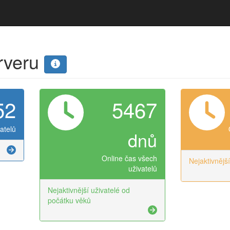
erveru
52
5467
atelů
dnů
Online čas všech
Nejaktivnějš
uživatelů
Nejaktivnější uživatelé od
počátku věků