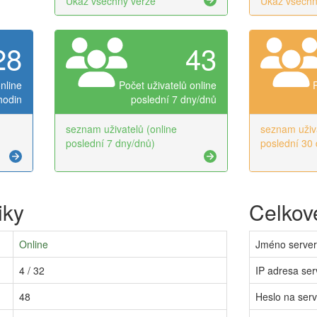
Ukaž všechny verze
Ukaž všechn
28
43
nline
Počet uživatelů online
hodin
poslední 7 dny/dnů
seznam uživatelů (online
seznam uživa
poslední 7 dny/dnů)
poslední 30 
iky
Celkové
Online
Jméno serve
4 / 32
IP adresa ser
48
Heslo na ser