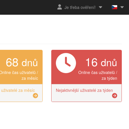
Je třeba ověření!
68
16
dnů
dnů
Online čas uživatelů /
Online čas uživatelů /
za měsíc
za týden
í uživatelé za měsíc
Nejaktivnější uživatelé za týden