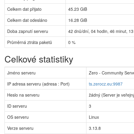
Celkem dat přijato
45.23 GiB
Celkem dat odesláno
16.28 GiB
Doba zapnutí serveru
42
dnů/dní,
04
hodin,
46
minut,
13
Průměrná ztráta paketů
0 %
Celkové statistiky
Jméno serveru
Zero - Community Serv
IP adresa serveru (adresa : Port)
ts.zerocz.eu:9987
Heslo na serveru
žádný (Server je veřejn
ID serveru
3
OS serveru
Linux
Verze serveru
3.13.8