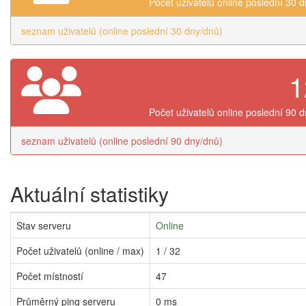
Počet uživatelů online poslední 30 
seznam uživatelů (online poslední 30 dny/dnů)
1
Počet uživatelů online poslední 90 
seznam uživatelů (online poslední 90 dny/dnů)
Aktuální statistiky
Stav serveru
Online
Počet uživatelů (online / max)
1 / 32
Počet místností
47
Průměrný ping serveru
0 ms