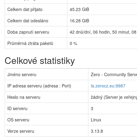
Celkem dat přijato
45.23 GiB
Celkem dat odesláno
16.28 GiB
Doba zapnutí serveru
42
dnů/dní,
06
hodin,
50
minut,
08
Průměrná ztráta paketů
0 %
Celkové statistiky
Jméno serveru
Zero - Community Serv
IP adresa serveru (adresa : Port)
ts.zerocz.eu:9987
Heslo na serveru
žádný (Server je veřejn
ID serveru
3
OS serveru
Linux
Verze serveru
3.13.8