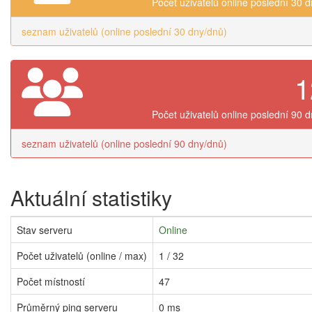
Počet uživatelů online poslední 30 
seznam uživatelů (online poslední 30 dny/dnů)
1
Počet uživatelů online poslední 90 
seznam uživatelů (online poslední 90 dny/dnů)
Aktuální statistiky
Stav serveru
Online
Počet uživatelů (online / max)
1 / 32
Počet místností
47
Průměrný ping serveru
0 ms