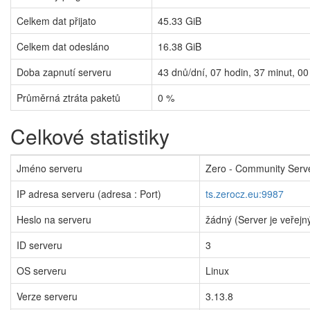
Celkem dat přijato
45.33 GiB
Celkem dat odesláno
16.38 GiB
Doba zapnutí serveru
43
dnů/dní,
07
hodin,
37
minut,
00
Průměrná ztráta paketů
0 %
Celkové statistiky
Jméno serveru
Zero - Community Serv
IP adresa serveru (adresa : Port)
ts.zerocz.eu:9987
Heslo na serveru
žádný (Server je veřejn
ID serveru
3
OS serveru
Linux
Verze serveru
3.13.8