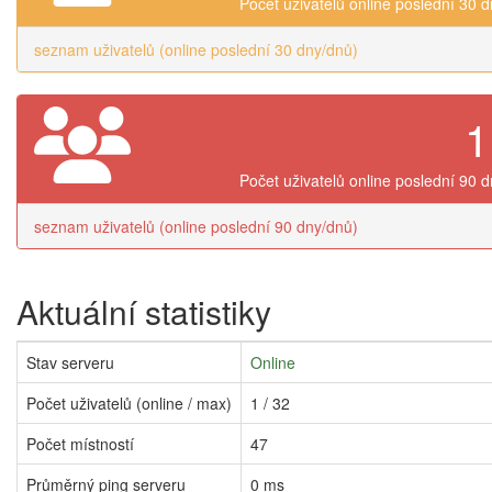
Počet uživatelů online poslední 30 
seznam uživatelů (online poslední 30 dny/dnů)
1
Počet uživatelů online poslední 90 
seznam uživatelů (online poslední 90 dny/dnů)
Aktuální statistiky
Stav serveru
Online
Počet uživatelů (online / max)
1 / 32
Počet místností
47
Průměrný ping serveru
0 ms