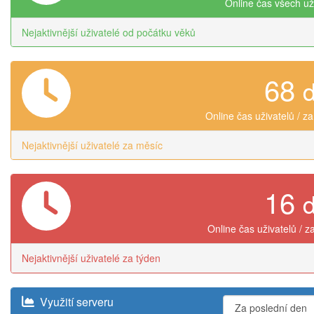
Online čas všech už
Nejaktivnější uživatelé od počátku věků
68
Online čas uživatelů / z
Nejaktivnější uživatelé za měsíc
16
Online čas uživatelů / z
Nejaktivnější uživatelé za týden
Využití serveru