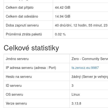
Celkem dat přijato
44.42 GiB
Celkem dat odesláno
14.94 GiB
Doba zapnutí serveru
40
dnů/dní,
12
hodin,
55
minut,
23
Průměrná ztráta paketů
0.02 %
Celkové statistiky
Jméno serveru
Zero - Community Serv
IP adresa serveru (adresa : Port)
ts.zerocz.eu:9987
Heslo na serveru
žádný (Server je veřejn
ID serveru
3
OS serveru
Linux
Verze serveru
3.13.8