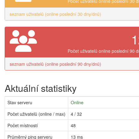
Počet uživatelů online poslední 30 
seznam uživatelů (online poslední 30 dny/dnů)
1
Počet uživatelů online poslední 90 
seznam uživatelů (online poslední 90 dny/dnů)
Aktuální statistiky
Stav serveru
Online
Počet uživatelů (online / max)
4 / 32
Počet místností
48
Průměrný ping serveru
13 ms