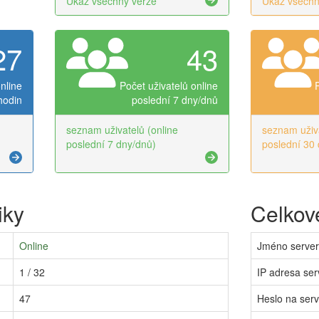
Ukaž všechny verze
Ukaž všechn
27
43
nline
Počet uživatelů online
hodin
poslední 7 dny/dnů
seznam uživatelů (online
seznam uživa
poslední 7 dny/dnů)
poslední 30 
iky
Celkové
Online
Jméno serve
1 / 32
IP adresa ser
47
Heslo na ser