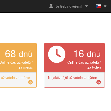
Je třeba ověření!
68
16
dnů
dnů
Online čas uživatelů /
Online čas uživatelů /
za měsíc
za týden
í uživatelé za měsíc
Nejaktivnější uživatelé za týden