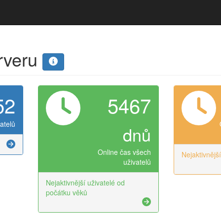
erveru
52
5467
atelů
dnů
Online čas všech
Nejaktivnějš
uživatelů
Nejaktivnější uživatelé od
počátku věků