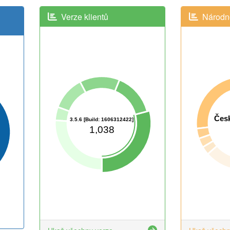
Verze klientů
Národno
Česk
3.5.6 [Build: 1606312422]
1,038