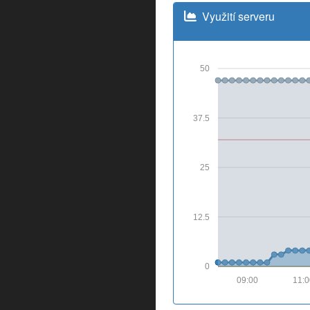
Využití serveru
50
37.5
25
12.5
0
09:00
11: