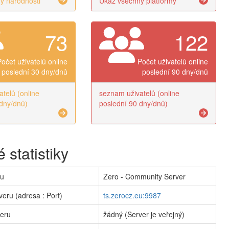
y národnosti
Ukaž všechny platformy
73
122
Počet uživatelů online
Počet uživatelů online
poslední 30 dny/dnů
poslední 90 dny/dnů
telů (online
seznam uživatelů (online
dny/dnů)
poslední 90 dny/dnů)
 statistiky
ru
Zero - Community Server
veru (adresa : Port)
ts.zerocz.eu:9987
veru
žádný (Server je veřejný)