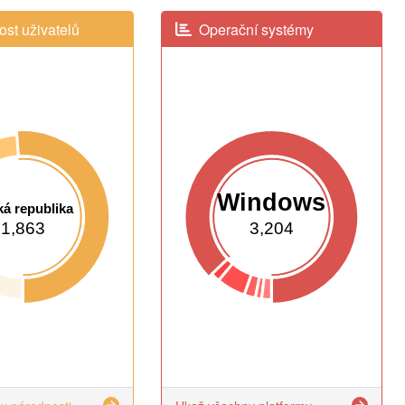
st uživatelů
Operační systémy
Windows
á republika
1,863
3,204