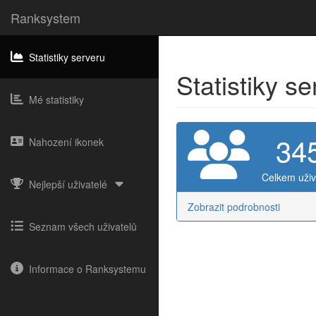
Ranksystem
Statistiky serveru
Statistiky s
Mé statistiky
34
Nahození ikonek
Celkem uživ
Nejlepší uživatelé
Zobrazit podrobnosti
Seznam všech uživatelů
Informace o Ranksystemu