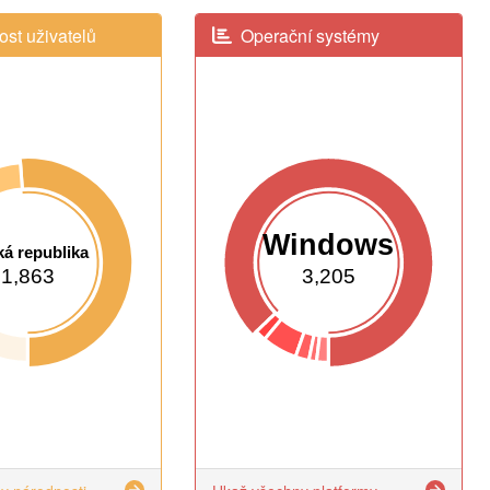
st uživatelů
Operační systémy
Windows
á republika
1,863
3,205