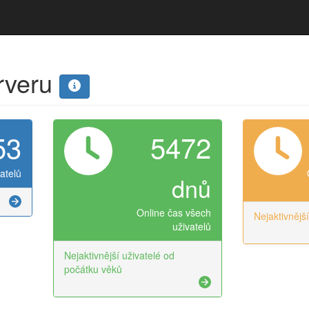
erveru
53
5472
atelů
dnů
Online čas všech
Nejaktivnějš
uživatelů
Nejaktivnější uživatelé od
počátku věků