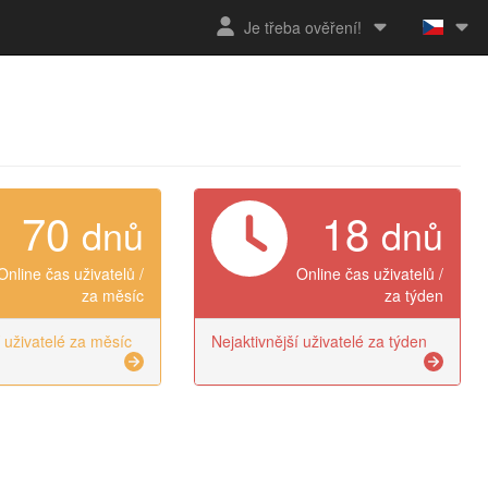
Je třeba ověření!
70
18
dnů
dnů
Online čas uživatelů /
Online čas uživatelů /
za měsíc
za týden
í uživatelé za měsíc
Nejaktivnější uživatelé za týden