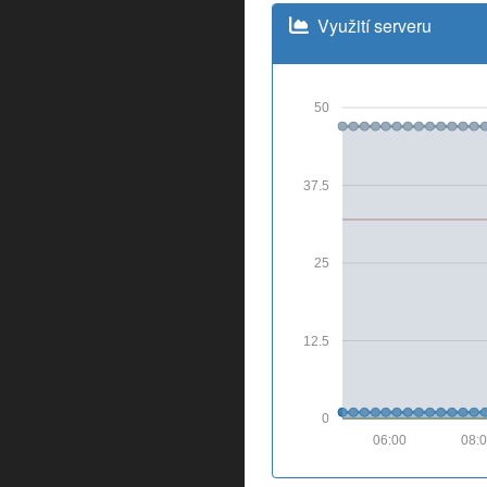
Využití serveru
50
37.5
25
12.5
0
06:00
08: