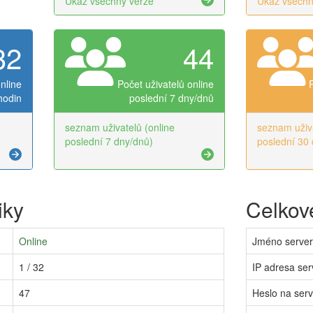
Ukaž všechny verze
Ukaž všechn
32
44
nline
Počet uživatelů online
hodin
poslední 7 dny/dnů
seznam uživatelů (online
seznam uživa
poslední 7 dny/dnů)
poslední 30 
iky
Celkové
Online
Jméno serve
1 / 32
IP adresa ser
47
Heslo na ser