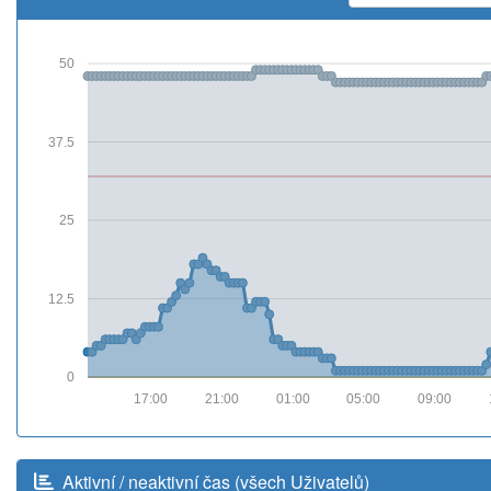
50
37.5
25
12.5
0
17:00
21:00
01:00
05:00
09:00
Aktivní / neaktivní čas (všech Uživatelů)