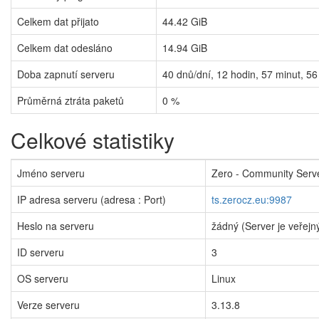
Celkem dat přijato
44.42 GiB
Celkem dat odesláno
14.94 GiB
Doba zapnutí serveru
40
dnů/dní,
12
hodin,
57
minut,
56
Průměrná ztráta paketů
0 %
Celkové statistiky
Jméno serveru
Zero - Community Serv
IP adresa serveru (adresa : Port)
ts.zerocz.eu:9987
Heslo na serveru
žádný (Server je veřejn
ID serveru
3
OS serveru
Linux
Verze serveru
3.13.8