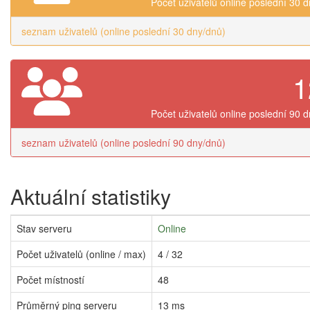
Počet uživatelů online poslední 30 
seznam uživatelů (online poslední 30 dny/dnů)
1
Počet uživatelů online poslední 90 
seznam uživatelů (online poslední 90 dny/dnů)
Aktuální statistiky
Stav serveru
Online
Počet uživatelů (online / max)
4 / 32
Počet místností
48
Průměrný ping serveru
13 ms