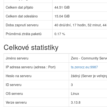
Celkem dat přijato
44.51 GiB
Celkem dat odesláno
15.04 GiB
Doba zapnutí serveru
40
dnů/dní,
17
hodin,
52
minut,
44
Průměrná ztráta paketů
0.17 %
Celkové statistiky
Jméno serveru
Zero - Community Serv
IP adresa serveru (adresa : Port)
ts.zerocz.eu:9987
Heslo na serveru
žádný (Server je veřejn
ID serveru
3
OS serveru
Linux
Verze serveru
3.13.8