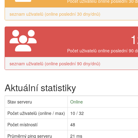
Počet uživatelů online poslední 30 
seznam uživatelů (online poslední 30 dny/dnů)
1
Počet uživatelů online poslední 90 
seznam uživatelů (online poslední 90 dny/dnů)
Aktuální statistiky
Stav serveru
Online
Počet uživatelů (online / max)
10 / 32
Počet místností
48
Průměrný ping serveru
21 ms