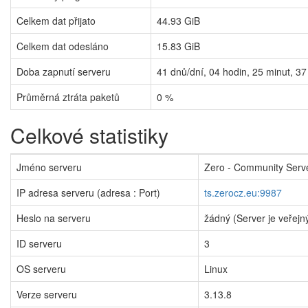
Celkem dat přijato
44.93 GiB
Celkem dat odesláno
15.83 GiB
Doba zapnutí serveru
41
dnů/dní,
04
hodin,
25
minut,
37
Průměrná ztráta paketů
0 %
Celkové statistiky
Jméno serveru
Zero - Community Serv
IP adresa serveru (adresa : Port)
ts.zerocz.eu:9987
Heslo na serveru
žádný (Server je veřejn
ID serveru
3
OS serveru
Linux
Verze serveru
3.13.8