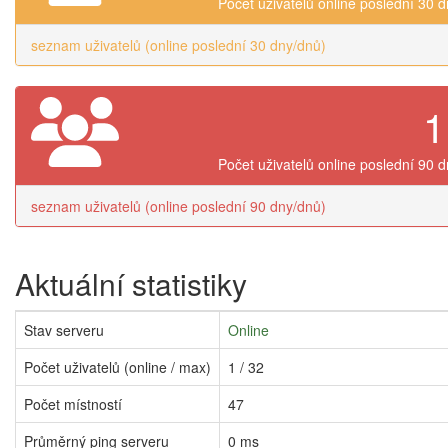
Počet uživatelů online poslední 30 
seznam uživatelů (online poslední 30 dny/dnů)
1
Počet uživatelů online poslední 90 
seznam uživatelů (online poslední 90 dny/dnů)
Aktuální statistiky
Stav serveru
Online
Počet uživatelů (online / max)
1 / 32
Počet místností
47
Průměrný ping serveru
0 ms