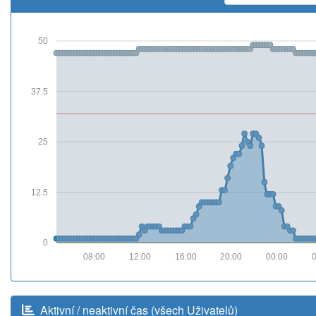
50
37.5
25
12.5
0
08:00
12:00
16:00
20:00
00:00
Aktivní / neaktivní čas (všech Uživatelů)