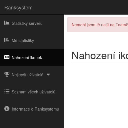
Ranksystem
Statistiky serveru
Nemohl jsem tě najít na Team
Mé statistiky
Nahození ik
Nahození ikonek
Nejlepší uživatelé
Seznam všech uživatelů
Informace o Ranksystemu