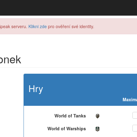
Speak serveru.
Klikni zde
pro ověření své identity.
onek
Hry
Maximá
World of Tanks
ON
World of Warships
ON