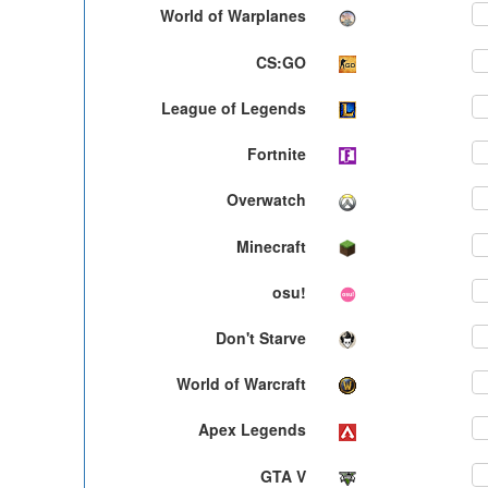
World of Warplanes
ON
CS:GO
ON
League of Legends
ON
Fortnite
ON
Overwatch
ON
Minecraft
ON
osu!
ON
Don't Starve
ON
World of Warcraft
ON
Apex Legends
ON
GTA V
ON