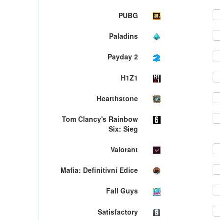
PUBG
ON
Paladins
ON
Payday 2
ON
H1Z1
ON
Hearthstone
ON
Tom Clancy's Rainbow
ON
Six: Sieg
Valorant
ON
Mafia: Definitivní Edice
ON
Fall Guys
ON
Satisfactory
ON