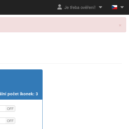
Je třeba ověření!
×
lní počet ikonek: 3
OFF
OFF