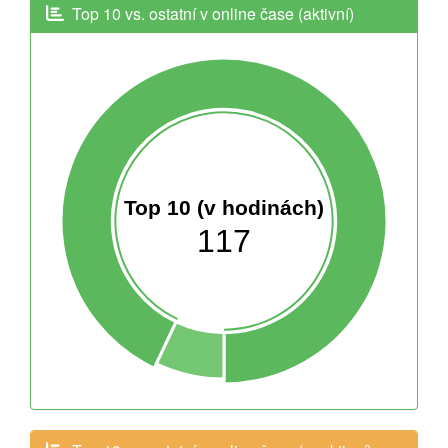
Top 10 vs. ostatní v online čase (aktivní)
Top 10 (v hodinách)
117