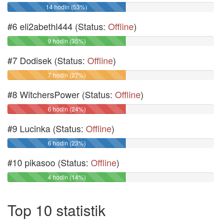
14 hodin (53%)
#6 eli2abethl444 (Status:
Offline
)
9 hodin (35%)
#7 Dodisek (Status:
Offline
)
7 hodin (27%)
#8 WitchersPower (Status:
Offline
)
6 hodin (24%)
#9 Lucinka (Status:
Offline
)
6 hodin (23%)
#10 pikasoo (Status:
Offline
)
4 hodin (14%)
Top 10 statistik