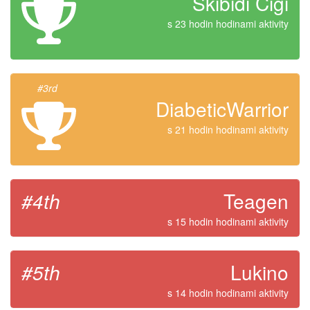
Skibidi Cigi
s 23 hodin hodinami aktivity
#3rd
DiabeticWarrior
s 21 hodin hodinami aktivity
#4th
Teagen
s 15 hodin hodinami aktivity
#5th
Lukino
s 14 hodin hodinami aktivity