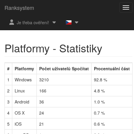
Ranksystem
Je třeba ověření!
Platformy - Statistiky
#
Platformy
Počet uživatelů Spočítat
Procentuální část
1
Windows
3210
92.8 %
2
Linux
166
4.8 %
3
Android
36
1.0 %
4
OS X
24
0.7 %
5
iOS
21
0.6 %