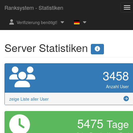
Ranksystem - Statistiken
Verifizierung benötigt!
Server Statistiken
3458
Anzahl User
zeige Liste aller User
5475
Tage