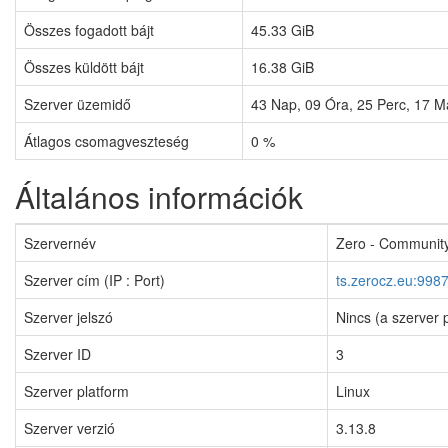
Összes fogadott bájt
45.33 GiB
Összes küldött bájt
16.38 GiB
Szerver üzemidő
43
Nap,
09
Óra,
25
Perc,
17
Má
Átlagos csomagveszteség
0 %
Általános információk
Szervernév
Zero - Community
Szerver cím (IP : Port)
ts.zerocz.eu:998
Szerver jelszó
Nincs (a szerver 
Szerver ID
3
Szerver platform
Linux
Szerver verzió
3.13.8