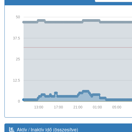
50
37.5
25
12.5
0
13:00
17:00
21:00
01:00
05:00
Aktív / Inaktív idő (összesítve)