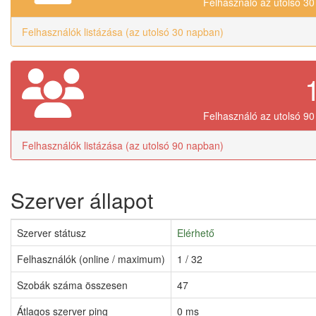
Felhasználó az utolsó 3
Felhasználók listázása (az utolsó 30 napban)
Felhasználó az utolsó 9
Felhasználók listázása (az utolsó 90 napban)
Szerver állapot
Szerver státusz
Elérhető
Felhasználók (online / maximum)
1 / 32
Szobák száma összesen
47
Átlagos szerver ping
0 ms