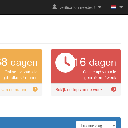
verification needed!
68
16
dagen
dagen
Online tijd van alle
Online tijd van alle
gebruikers / maand
gebruikers / week
op van de maand
Bekijk de top van de week