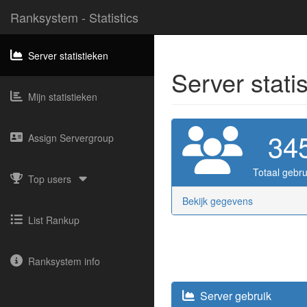
Ranksystem - Statistics
Server statistieken
Server stati
Mijn statistieken
34
Assign Servergroup
Totaal gebru
Top users
Bekijk gegevens
List Rankup
Ranksystem info
Server gebruik