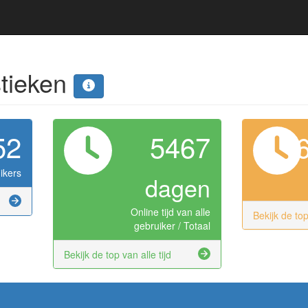
stieken
52
5467
ikers
dagen
Online tijd van alle
Bekijk de t
gebruiker / Totaal
Bekijk de top van alle tijd