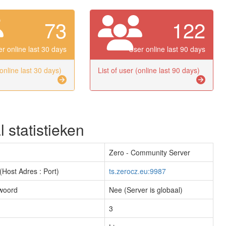
73
122
r online last 30 days
User online last 90 days
(online last 30 days)
List of user (online last 90 days)
 statistieken
Zero - Community Server
(Host Adres : Port)
ts.zerocz.eu:9987
woord
Nee (Server is globaal)
3