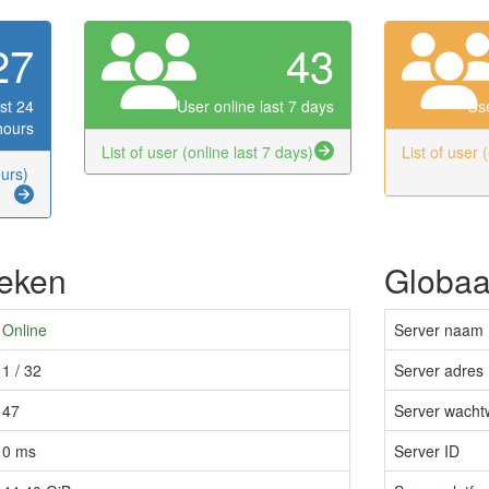
27
43
st 24
User online last 7 days
Use
hours
List of user (online last 7 days)
List of user 
ours)
ieken
Globaal
Online
Server naam
1 / 32
Server adres 
47
Server wacht
0 ms
Server ID