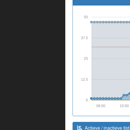
50
37.5
25
12.5
0
08:00
10:00
Actieve / inactieve tijd