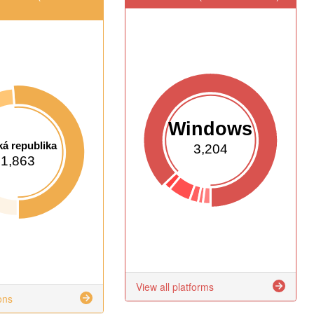
Windows
á republika
3,204
1,863
View all platforms
ons