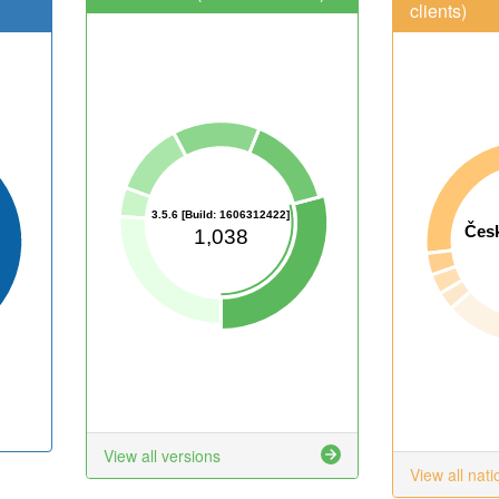
clients)
3.5.6 [Build: 1606312422]
Česk
1,038
View all versions
View all nati