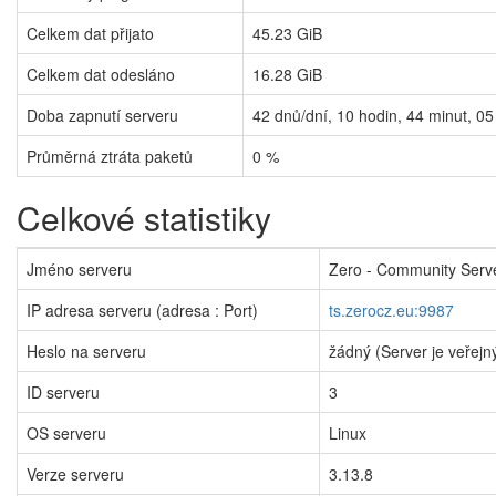
Celkem dat přijato
45.23 GiB
Celkem dat odesláno
16.28 GiB
Doba zapnutí serveru
42
dnů/dní,
10
hodin,
44
minut,
05
Průměrná ztráta paketů
0 %
Celkové statistiky
Jméno serveru
Zero - Community Serv
IP adresa serveru (adresa : Port)
ts.zerocz.eu:9987
Heslo na serveru
žádný (Server je veřejn
ID serveru
3
OS serveru
Linux
Verze serveru
3.13.8