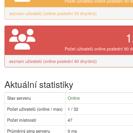
Počet uživatelů online poslední 30 
seznam uživatelů (online poslední 30 dny/dnů)
1
Počet uživatelů online poslední 90 
seznam uživatelů (online poslední 90 dny/dnů)
Aktuální statistiky
Stav serveru
Online
Počet uživatelů (online / max)
1 / 32
Počet místností
47
Průměrný ping serveru
0 ms